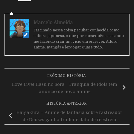
Marcelo Almeida
Fascinado nessa coisa peculiar conhecida como
cultura japonesa, o que por consequência acabou
me fazendo criar um vicio em escrever. Adoro
anime, mangás e ler/jogar quase tudo.
PRÓXIMO HISTÓRIA
Love Live! Hasu no Sora – Franquia de Idols tem
anuncio de novo anime
HISTÓRIA ANTERIOR
Haigakura – Anime de fantasia sobre rastreador
de Deuses ganha trailer e data de reestreia