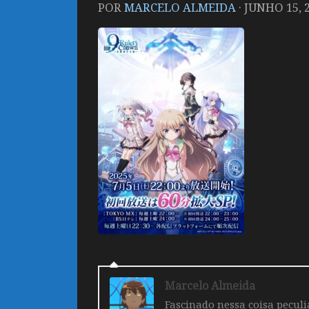
POR
MARCELO ALMEIDA
·
JUNHO 15, 
Marcelo Almeida
Fascinado nessa coisa pecul