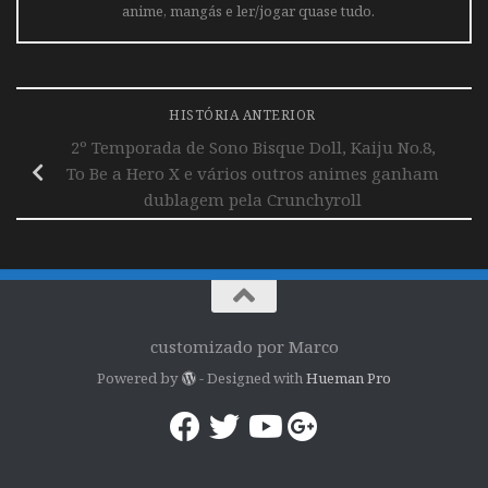
anime, mangás e ler/jogar quase tudo.
HISTÓRIA ANTERIOR
2º Temporada de Sono Bisque Doll, Kaiju No.8,
To Be a Hero X e vários outros animes ganham
dublagem pela Crunchyroll
customizado por Marco
Powered by
- Designed with
Hueman Pro