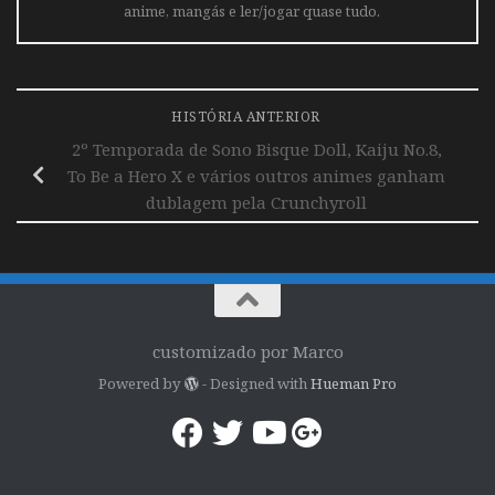
anime, mangás e ler/jogar quase tudo.
HISTÓRIA ANTERIOR
2º Temporada de Sono Bisque Doll, Kaiju No.8,
To Be a Hero X e vários outros animes ganham
dublagem pela Crunchyroll
customizado por Marco
Powered by
- Designed with
Hueman Pro