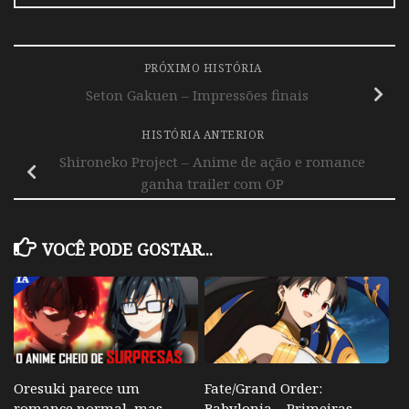
PRÓXIMO HISTÓRIA
Seton Gakuen – Impressões finais
HISTÓRIA ANTERIOR
Shironeko Project – Anime de ação e romance
ganha trailer com OP
VOCÊ PODE GOSTAR...
Oresuki parece um
Fate/Grand Order:
romance normal, mas
Babylonia – Primeiras