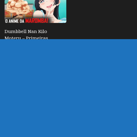
Dumbbell Nan Kilo
Moteru – Primeiras
Impressões (Ep 1 a 3)
JULHO 17, 2019
DEIXE UM COMENTÁRIO
Você precisa fazer o
login
para publicar um
comentário.
customizado por Marco
Powered by
- Designed with
Hueman Pro