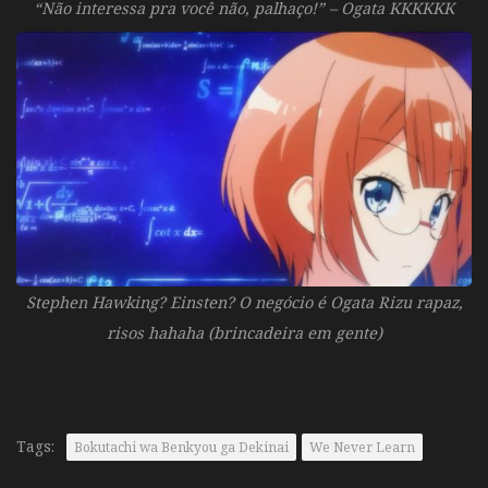
“Não interessa pra você não, palhaço!” – Ogata KKKKKK
Stephen Hawking? Einsten? O negócio é Ogata Rizu rapaz,
risos hahaha (brincadeira em gente)
Tags:
Bokutachi wa Benkyou ga Dekinai
We Never Learn