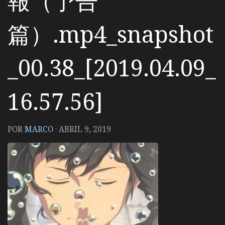
報（予告
篇）.mp4_snapshot
_00.38_[2019.04.09_
16.57.56]
POR
MARCO
·
ABRIL 9, 2019