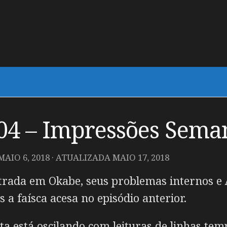
#04 – Impressões Sema
MAIO 6, 2018
· ATUALIZADA
MAIO 17, 2018
rada em Okabe, seus problemas internos e 
 a faísca acesa no episódio anterior.
a está oscilando com leituras de linhas te