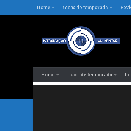
Home
Guias de temporada
Revi
Skip to content
Home
Guias de temporada
Re