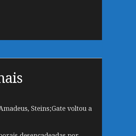
nais
Amadeus, Steins;Gate voltou a
mporais desencadeadas por