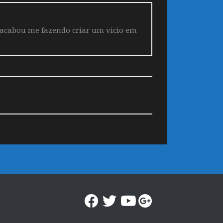
 acabou me fazendo criar um vicio em